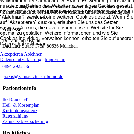
Willkommen bei Zahnärztin Dr. Brand. Es werden grundsätzlich
nur die zum Betrieb der Website notwendigen Cookies gesetzt,
Unser Anliegen ist es, Ihnen eine moderne und zahnerhaltende
bis Sie auf einen der Buttons drücken. Entscheiden Sie sich für
Zahnheilkunde zu bieten.
Selbstverständlich unter Berücksichtigung
"Ablehnen", werden keine weiteren Cookies gesetzt. Wenn Sie
der ästhetischen Aspekte.
auf "Akzeptieren" drücken, erlauben Sie uns das Setzen
weiterer Cookies, die dazu dienen, unsere Website für Sie
Adresse
optimal zu gestalten. Weitere Informationen und wie Sie
Cookies individuell verwalten können, erhalten Sie auf unserer
Dr. Marianne Brand
Datenschutzerklärung.
Dachauer Straße 175a, 80636 München
Akzeptieren
Ablehnen
Datenschutzerklärung
|
Impressum
089/12922-56
praxis@zahnaerztin-dr-brand.de
Patientieninfo
Ihr Bonusheft
Heil- & Kostenplan
Kostentransparenz
Ratenzahlung
Zahnzusatzversicherung
Rechtliches