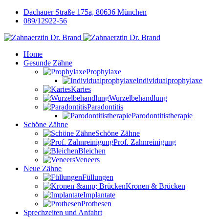
Dachauer Straße 175a, 80636 München
089/12922-56
Home
Gesunde Zähne
Prophylaxe
Individualprophylaxe
Karies
Wurzelbehandlung
Paradontitis
Parodontitistherapie
Schöne Zähne
Schöne Zähne
Prof. Zahnreinigung
Bleichen
Veneers
Neue Zähne
Füllungen
Kronen & Brücken
Implantate
Prothesen
Sprechzeiten und Anfahrt