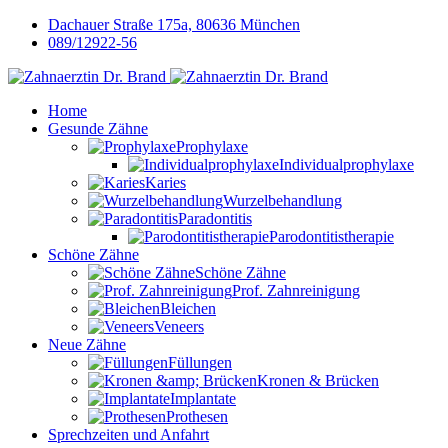
Dachauer Straße 175a, 80636 München
089/12922-56
Home
Gesunde Zähne
Prophylaxe
Individualprophylaxe
Karies
Wurzelbehandlung
Paradontitis
Parodontitistherapie
Schöne Zähne
Schöne Zähne
Prof. Zahnreinigung
Bleichen
Veneers
Neue Zähne
Füllungen
Kronen & Brücken
Implantate
Prothesen
Sprechzeiten und Anfahrt