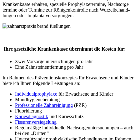
Kranken­kasse erhalten, spezielle Prophylaxe­termine, Nach­sorge­
termine oder Termine zur Rönt­gen­kontrolle nach Wurzel­behand­
lungen oder Implan­tat­versorgungen.
Ihre gesetzliche Krankenkasse übernimmt die Kosten für:
Zwei Vorsorge­unter­suchungen pro Jahr
Eine Zahnsteinentfernung pro Jahr
Im Rahmen des Präventionskonzeptes für Erwachsene und Kinder
biete ich Ihnen folgende Leistungen an:
Individualprophylaxe
für Erwachsene und Kinder
Mundhygieneberatung
Professionelle Zahnreinigung
(PZR)
Fluoridierung
Kariesdiagnostik
und Kariesschutz
Fissurenversiegelung
Regelmäßige individuelle Nachsorgeuntersuchungen – auch
bei den „Dritten“
Unterstützende prophylaktische Behandlungen im Rahmen