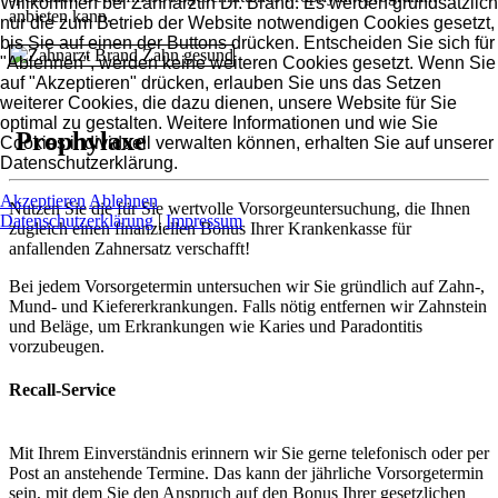
Willkommen bei Zahnärztin Dr. Brand. Es werden grundsätzlich
anbieten kann.
nur die zum Betrieb der Website notwendigen Cookies gesetzt,
bis Sie auf einen der Buttons drücken. Entscheiden Sie sich für
"Ablehnen", werden keine weiteren Cookies gesetzt. Wenn Sie
auf "Akzeptieren" drücken, erlauben Sie uns das Setzen
weiterer Cookies, die dazu dienen, unsere Website für Sie
optimal zu gestalten. Weitere Informationen und wie Sie
Prophylaxe
Cookies individuell verwalten können, erhalten Sie auf unserer
Datenschutzerklärung.
Akzeptieren
Ablehnen
Nutzen Sie die für Sie wertvolle Vorsorge­untersuchung, die Ihnen
Datenschutzerklärung
|
Impressum
zugleich einen finanziellen Bonus Ihrer Krankenkasse für
anfallenden Zahnersatz verschafft!
Bei jedem Vorsorgetermin untersuchen wir Sie gründlich auf Zahn-,
Mund- und Kiefer­erkrankungen. Falls nötig entfernen wir Zahnstein
und Beläge, um Erkrankungen wie Karies und Paradontitis
vorzubeugen.
Recall-Service
Mit Ihrem Ein­ver­ständ­nis erinnern wir Sie gerne tele­fonisch oder per
Post an an­ste­hende Termine. Das kann der jährliche Vor­sor­ge­termin
sein, mit dem Sie den Anspruch auf den Bonus Ihrer gesetz­lichen