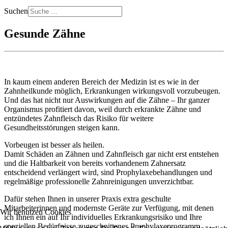
Suchen
Gesunde Zähne
In kaum einem anderen Bereich der Medizin ist es wie in der
Zahnheilkunde möglich, Erkrankungen wirkungsvoll vorzubeugen.
Und das hat nicht nur Auswirkungen auf die Zähne – Ihr ganzer
Organismus profitiert davon, weil durch erkrankte Zähne und
entzündetes Zahnfleisch das Risiko für weitere
Gesundheitsstörungen steigen kann.
Vorbeugen ist besser als heilen.
Damit Schäden an Zähnen und Zahnfleisch gar nicht erst entstehen
und die Haltbar­keit von bereits vorhandenem Zahnersatz
entscheidend verlängert wird, sind Prophylaxebehandlungen und
regelmäßige professionelle Zahnreinigungen unverzichtbar.
Dafür stehen Ihnen in unserer Praxis extra geschulte
Mitarbeiterinnen und modernste Geräte zur Verfügung, mit denen
Wir benutzen Cookies
ich Ihnen ein auf Ihr individuelles Erkrankungsrisiko und Ihre
speziellen Bedürfnisse zugeschnittenes Prophylaxeprogramm