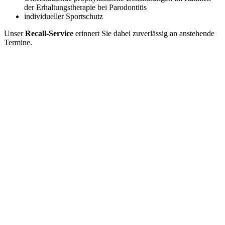
der Erhaltungstherapie bei Parodontitis
individueller Sportschutz
Unser
Recall-Service
erinnert Sie dabei zuverlässig an anstehende
Termine.
Unser Anliegen ist es, Ihnen eine moderne und zahnerhaltende
Zahnheilkunde zu bieten.
Selbstverständlich unter Berücksichtigung
der ästhetischen Aspekte.
Adresse
Dr. Marianne Brand
Dachauer Straße 175a, 80636 München